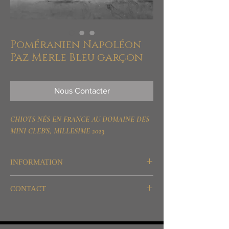
Poméranien Napoléon
Paz Merle Bleu garçon
Nous Contacter
CHIOTS NÉS EN FRANCE AU DOMAINE DES
MINI CLEB'S, MILLESIME 2023
INFORMATION
Destination: Agrément et Compagnie
CONTACT
WhatsApp/SMS/Telegram/Signal
06.26.61.59.14 / 06.56.69.11.73