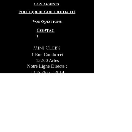
CGV Annexes
Politique de Confidentialité
Vos Questions
Contac
t
Mini Cleb's
1 Rue Condorcet
13200 Arles
Notre Ligne Directe :
+336.26.61.59.14
Notre c
onseillère
en adoption Delphine :
+336.56.69.11.73
Inscrivez vous pour recevoir nos actualités
ainsi que nos nouvelles "Petites Truffes"
NEWSLETTER
Envoyer