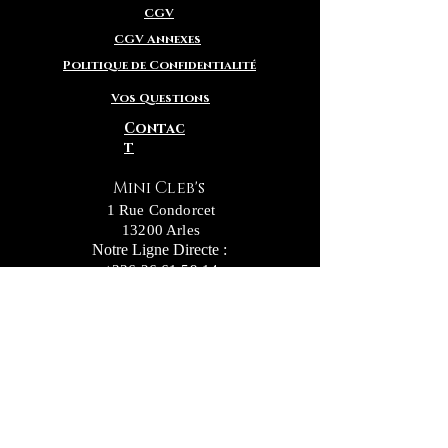
CGV
CGV Annexes
Politique de Confidentialité
Vos Questions
Contac
t
Mini Cleb's
1 Rue Condorcet
13200 Arles
Notre Ligne Directe :
+336.26.61.59.14
Notre c
onseillère
en adoption Delphine :
+336.56.69.11.73
Inscrivez vous pour recevoir nos actualités
ainsi que nos nouvelles "Petites Truffes"
NEWSLETTER