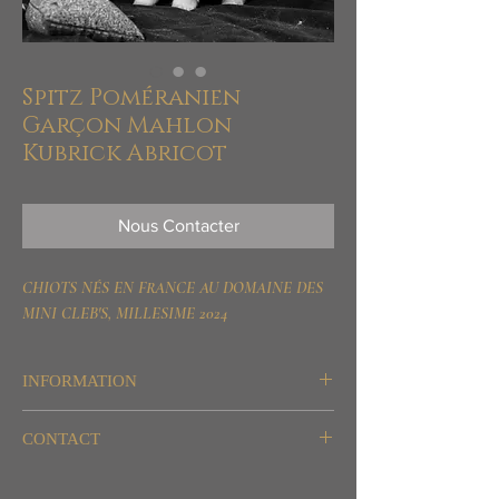
Spitz Poméranien
Garçon Mahlon
Kubrick Abricot
Nous Contacter
CHIOTS NÉS EN FRANCE AU DOMAINE DES
MINI CLEB'S, MILLESIME 2024
INFORMATION
Destination: Agrément et Compagnie
CONTACT
WhatsApp/SMS/Telegram/Signal