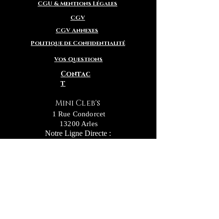
CGU & Mentions Légales
CGV
CGV Annexes
Politique de Confidentialité
Vos Questions
Contac
t
Mini Cleb's
1 Rue Condorcet
13200 Arles
Notre Ligne Directe :
+336.26.61.59.14
Notre c
onseillère
en adoption Delphine :
+336.56.69.11.73
Inscrivez vous pour recevoir nos actualités
ainsi que nos nouvelles "Petites Truffes"