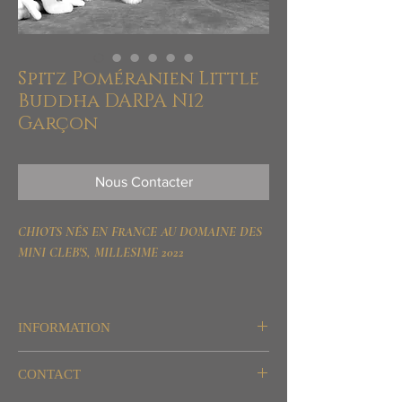
Spitz Poméranien Little
Buddha DARPA N12
Garçon
Nous Contacter
CHIOTS NÉS EN FRANCE AU DOMAINE DES
MINI CLEB'S, MILLESIME 2022
INFORMATION
Destination: Agrément et Compagnie
CONTACT