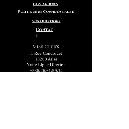
CGV Annexes
Politique de Confidentialité
Vos Questions
Contac
t
Mini Cleb's
1 Rue Condorcet
13200 Arles
Notre Ligne Directe :
+336.26.61.59.14
Notre c
onseillère
en adoption Delphine :
+336.56.69.11.73
Inscrivez vous pour recevoir nos actualités
ainsi que nos nouvelles "Petites Truffes"
NEWSLETTER
Envoyer