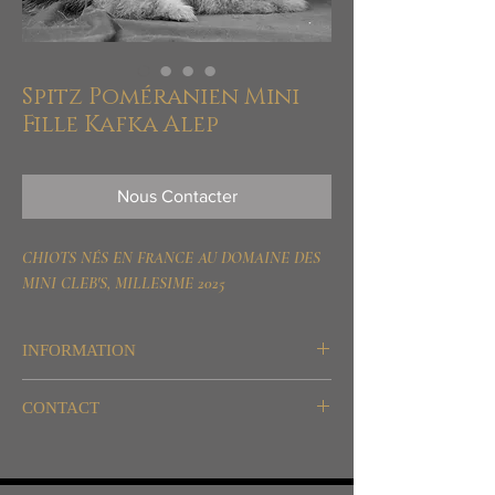
Spitz Poméranien Mini
Fille Kafka Alep
Nous Contacter
CHIOTS NÉS EN FRANCE AU DOMAINE DES
MINI CLEB'S, MILLESIME 2025
INFORMATION
Destination: Agrément et Compagnie
CONTACT
WhatsApp/SMS/Telegram/Signal
06.26.61.59.14 / 06.56.69.11.73