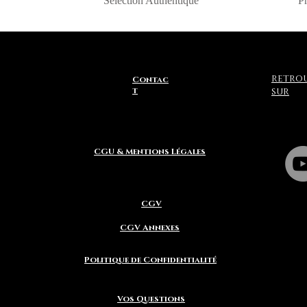
Sélection Authentique
Pr
retro
Contac
t
sur
CGU & Mentions Légales
CGV
CGV Annexes
Politique de Confidentialité
Vos Questions