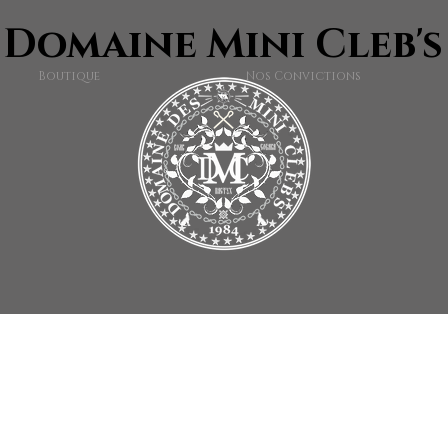
Domaine Mini Cleb's
Boutique
Nos Convictions