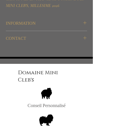
MINI CLEB'S, MILLESIME 2026
INFORMATION
Destination: Agrément et Compagnie
CONTACT
WhatsApp/SMS/Telegram/Signal
06.26.61.59.14 / 06.56.69.11.73
Intagram / FaceBook
Domaine Mini
Cleb's
Conseil Personnalisé