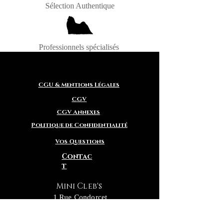
Sélection Authentique
Professionnels spécialisés
CGU & Mentions Légales
CGV
CGV Annexes
Politique de Confidentialité
Vos Questions
Contac
t
Mini Cleb's
1 Rue Condorcet
13200 Arles
Notre Ligne Directe :